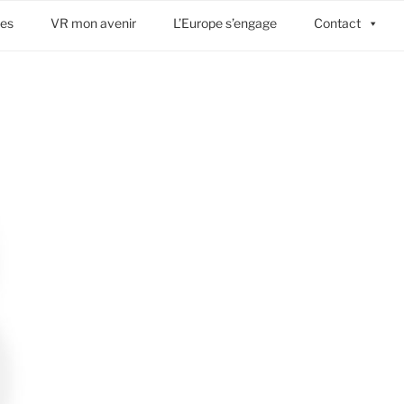
ses
VR mon avenir
L’Europe s’engage
Contact