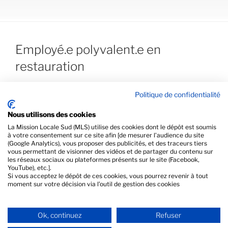
Employé.e polyvalent.e en
restauration
Politique de confidentialité
L'offre a expiré.
Nous utilisons des cookies
La Mission Locale Sud (MLS) utilise des cookies dont le dépôt est soumis
à votre consentement sur ce site afin [de mesurer l’audience du site
(Google Analytics), vous proposer des publicités, et des traceurs tiers
vous permettant de visionner des vidéos et de partager du contenu sur
les réseaux sociaux ou plateformes présents sur le site (Facebook,
PRÉCÉDENT
YouTube), etc.].
Si vous acceptez le dépôt de ces cookies, vous pourrez revenir à tout
Vendeur(se) en prêt-à-porter
moment sur votre décision via l’outil de gestion des cookies
SUIVANT
Ok, continuez
Refuser
Assistant·e Commercial·e en magasin de sport