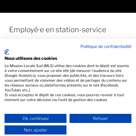
Employé·e en station-service
Politique de confidentialité
L'offre a expiré.
Nous utilisons des cookies
La Mission Locale Sud (MLS) utilise des cookies dont le dépôt est soumis
à votre consentement sur ce site afin [de mesurer l’audience du site
(Google Analytics), vous proposer des publicités, et des traceurs tiers
vous permettant de visionner des vidéos et de partager du contenu sur
les réseaux sociaux ou plateformes présents sur le site (Facebook,
PRÉCÉDENT
YouTube), etc.].
Si vous acceptez le dépôt de ces cookies, vous pourrez revenir à tout
Vendeur(se) en prêt-à-porter
moment sur votre décision via l’outil de gestion des cookies
SUIVANT
Ok, continuez
Refuser
Assistant·e Commercial·e en magasin de sport
Non, ajuster