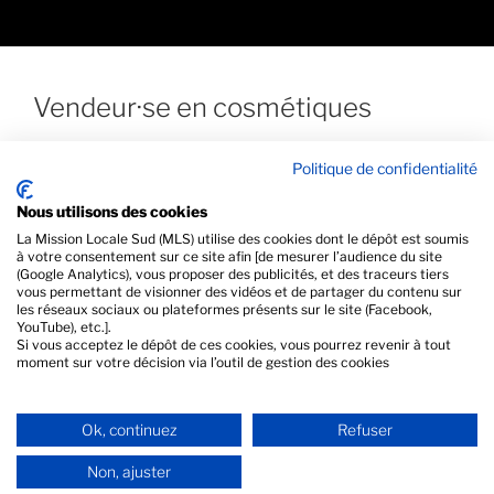
Vendeur·se en cosmétiques
Politique de confidentialité
L'offre a expiré.
Nous utilisons des cookies
La Mission Locale Sud (MLS) utilise des cookies dont le dépôt est soumis
à votre consentement sur ce site afin [de mesurer l’audience du site
(Google Analytics), vous proposer des publicités, et des traceurs tiers
vous permettant de visionner des vidéos et de partager du contenu sur
les réseaux sociaux ou plateformes présents sur le site (Facebook,
PRÉCÉDENT
YouTube), etc.].
Si vous acceptez le dépôt de ces cookies, vous pourrez revenir à tout
Vendeur(se) en prêt-à-porter
moment sur votre décision via l’outil de gestion des cookies
SUIVANT
Ok, continuez
Refuser
Assistant·e Commercial·e en magasin de sport
Non, ajuster