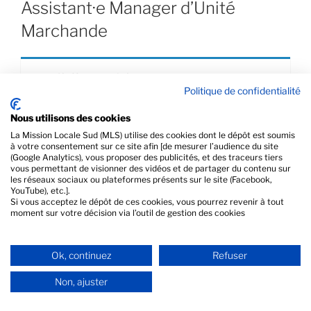
Assistant·e Manager d’Unité
Marchande
L'offre a expiré.
Politique de confidentialité
Nous utilisons des cookies
La Mission Locale Sud (MLS) utilise des cookies dont le dépôt est soumis
à votre consentement sur ce site afin [de mesurer l’audience du site
(Google Analytics), vous proposer des publicités, et des traceurs tiers
PRÉCÉDENT
vous permettant de visionner des vidéos et de partager du contenu sur
les réseaux sociaux ou plateformes présents sur le site (Facebook,
Vendeur(se) en prêt-à-porter
YouTube), etc.].
Si vous acceptez le dépôt de ces cookies, vous pourrez revenir à tout
moment sur votre décision via l’outil de gestion des cookies
SUIVANT
Assistant·e Commercial·e en magasin de sport
Ok, continuez
Refuser
Non, ajuster